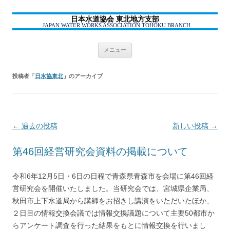
日本水道協会 東北地方支部
JAPAN WATER WORKS ASSOCIATION TOHOKU BRANCH
コ
メニュー
ン
テ
ン
ツ
投稿者「
日水協東北
」のアーカイブ
へ
ス
キ
ッ
プ
←
過去の投稿
投
新しい投稿
→
稿
第46回経営研究会資料の掲載について
ナ
ビ
令和6年12月5日・6日の日程で青森県青森市を会場に第46回経
ゲ
営研究会を開催いたしました。当研究会では、宮城県企業局、
ー
秋田市上下水道局から講師をお招きし講演をいただいたほか、
シ
２日目の情報交換会議では情報交換議題について主要50都市か
らアンケート調査を行った結果をもとに情報交換を行いまし
ョ