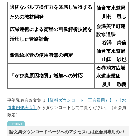
適切なバルブ操作力を体感し習得する
仙台市水道局
川村 澄志
ための教材開発
会津美里町建
広域連携による衛星の画像解析技術を
設水道課
活用した管路診断
谷澤 貞倫
仙台市水道局
鉛製給水管の使用有無の判定
山田 紗也
石巻地方広域
「かび臭原因物質」増加への対応
水道企業団
及川 敬義
事例発表会論文集は
【資料ダウンロード（正会員用）】→【水
道事例発表会】
からダウンロードしてご覧ください。（正会員
限定）
論文集ダウンロードページへのアクセスには正会員専用のパ