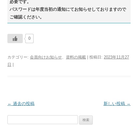
必要です。
パスワードは年度当初の通知にてお知らせしておりますので
ご確認ください。
0
カテゴリー:
会員向けお知らせ
、
資料の掲載
| 投稿日:
2023年11月27
日
|
←
過去の投稿
投
新しい投稿
→
稿
検
ナ
索:
ビ
ゲ