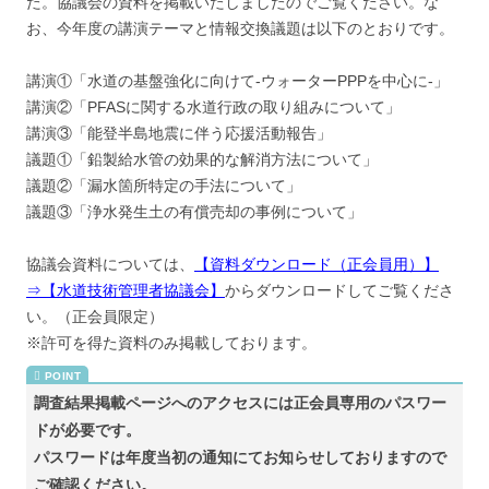
た。協議会の資料を掲載いたしましたのでご覧ください。な
お、今年度の講演テーマと情報交換議題は以下のとおりです。
講演①「水道の基盤強化に向けて-ウォーターPPPを中心に-」
講演②「PFASに関する水道行政の取り組みについて」
講演③「能登半島地震に伴う応援活動報告」
議題①「鉛製給水管の効果的な解消方法について」
議題②「漏水箇所特定の手法について」
議題③「浄水発生土の有償売却の事例について」
協議会資料については、
【資料ダウンロード（正会員用）】
⇒【水道技術管理者協議会】
からダウンロードしてご覧くださ
い。（正会員限定）
※許可を得た資料のみ掲載しております。
調査結果掲載ページへのアクセスには正会員専用のパスワー
ドが必要です。
パスワードは年度当初の通知にてお知らせしておりますので
ご確認ください。