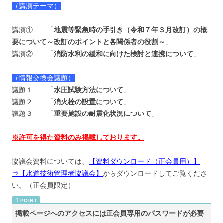
（講演テーマ）
講演① 「
地震等緊急時の手引き（令和７年３月改訂）の概
要について～改訂のポイントと各関係者の役割～
」
講演② 「
消防水利の緩和に向けた検討と連携について
」
（情報交換会議題）
議題１ 「
水圧試験方法について
」
議題２ 「
消火栓の設置について
」
議題３ 「
重要施設の耐震化状況について
」
※許可を得た資料のみ掲載しております。
協議会資料については、
【資料ダウンロード（正会員用）】
⇒【水道技術管理者協議会】
からダウンロードしてご覧くださ
い。（正会員限定）
掲載ページへのアクセスには正会員専用のパスワードが必要