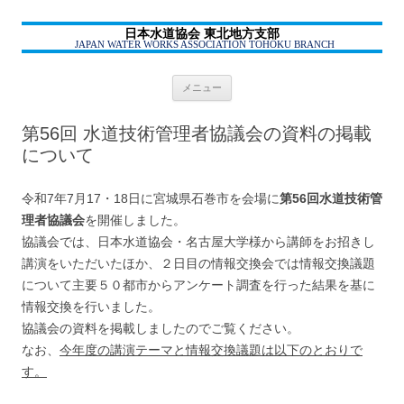
日本水道協会 東北地方支部
JAPAN WATER WORKS ASSOCIATION TOHOKU BRANCH
コ
メニュー
ン
テ
ン
第56回 水道技術管理者協議会の資料の掲載
ツ
へ
について
ス
キ
ッ
プ
令和7年7月17・18日に宮城県石巻市を会場に
第56回水道技術管
理者協議会
を開催しました。
協議会では、日本水道協会・名古屋大学様から講師をお招きし
講演をいただいたほか、２日目の情報交換会では情報交換議題
について主要５０都市からアンケート調査を行った結果を基に
情報交換を行いました。
協議会の資料を掲載しましたのでご覧ください。
なお、
今年度の講演テーマと情報交換議題は以下のとおりで
す。