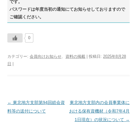
です。
パスワードは年度当初の通知にてお知らせしておりますので
ご確認ください。
0
カテゴリー:
会員向けお知らせ
、
資料の掲載
| 投稿日:
2025年8月28
日
|
←
東北地方支部第94回総会資
投
東北地方支部内の会員事業体に
料等の送付について
稿
おける保有資機材（令和7年4月
ナ
1日現在）の状況について
→
ビ
ゲ