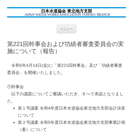
日本水道協会 東北地方支部
JAPAN WATER WORKS ASSOCIATION TOHOKU BRANCH
コ
メニュー
ン
テ
ン
第221回幹事会および功績者審査委員会の実
ツ
へ
施について（報告）
ス
キ
ッ
プ
令和5年4月14日(金)に「第221回幹事会」及び「功績者審査
委員会」を開催いたしました。
①幹事会
以下の議題についてご審議いただき、すべて承認となりまし
た。
第１号議案 令和4年度日本水道協会東北地方支部会計決算
について
第２号議案 令和5年度日本水道協会東北地方支部事業計画
（案）について