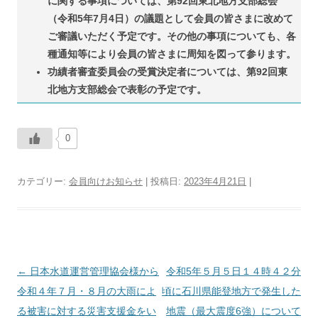
に関する事項については、第92回東北地方支部総会
（令和5年7月4日）の議題として会員の皆さまに改めて
ご審議いただく予定です。その他の事項についても、各
種通知等により会員の皆さまに周知を図って参ります。
功績者審査委員会の受賞決定者については、第92回東
北地方支部総会で表彰の予定です。
0
カテゴリー:
会員向けお知らせ
| 投稿日:
2023年4月21日
|
←
日本水道運営管理協会様から
投
令和5年５月５日１４時４２分
令和４年７月・８月の大雨によ
稿
頃に石川県能登地方で発生した
る被害に対する災害支援金をい
ナ
地震（最大震度6強）について