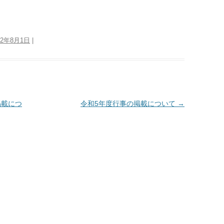
22年8月1日
|
掲載につ
令和5年度行事の掲載について
→