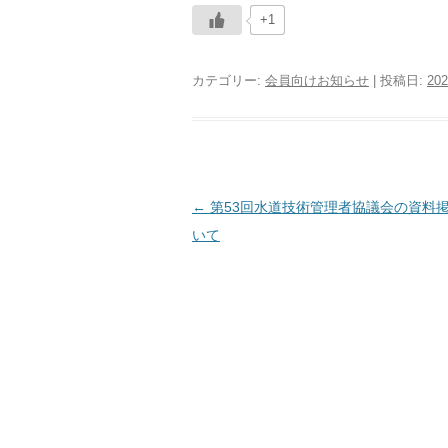
+1
カテゴリー:
会員向けお知らせ
| 投稿日:
20
←
第53回水道技術管理者協議会の資料
投
いて
稿
ナ
ビ
ゲ
ー
シ
ョ
ン