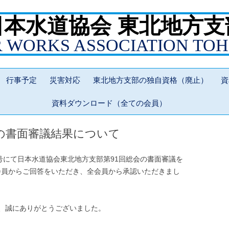
日本水道協会 東北地方支
R WORKS ASSOCIATION TO
コ
ン
行事予定
災害対応
東北地方支部の独自資格（廃止）
資
テ
ン
ツ
資料ダウンロード（全ての会員）
へ
ス
キ
ッ
会の書面審議結果について
プ
0号にて日本水道協会東北地方支部第91回総会の書面審議を
4会員からご回答をいただき、全会員から承認いただきまし
、誠にありがとうございました。