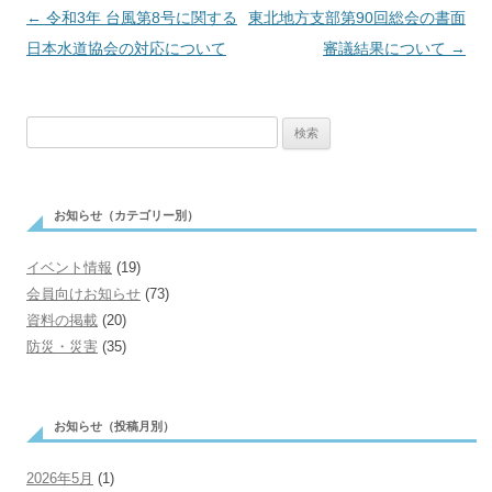
←
令和3年 台風第8号に関する
投
東北地方支部第90回総会の書面
日本水道協会の対応について
稿
審議結果について
→
ナ
ビ
検
ゲ
索:
ー
シ
お知らせ（カテゴリー別）
ョ
ン
イベント情報
(19)
会員向けお知らせ
(73)
資料の掲載
(20)
防災・災害
(35)
お知らせ（投稿月別）
2026年5月
(1)