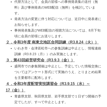
代替方法として、会員の皆様への事例発表集の送付（無
料）及び事例発表のWEB配信（無料）を検討していま
す。
発表方法の変更に伴う対応については、近日中に発表者に
お知らせします。
事例発表集及びWEB配信の視聴方法については、8月下旬
頃に会員の皆様にお送りします。
２．令和3年度 南東北地区合同訓練（R3.8.24（火））
いわき市・会津若松市への参集訓練は中止とし、情報連絡
訓練（R3.8.23（月））のみ実施とします。
３．第43回経営研究会（R3.9.3（金））
盛岡市での参集開催は中止とし、予定していた情報交換に
ついてはアンケート形式にて実施のうえ、とりまとめ結果
を主要都市に配布します。
４．令和3年度配管実技講習会（R3.9.15（水）～
17（金））
青森県支部、秋田県支部、岩手県支部で１日ずつ開催の予
定でしたが、すべて中止とします。