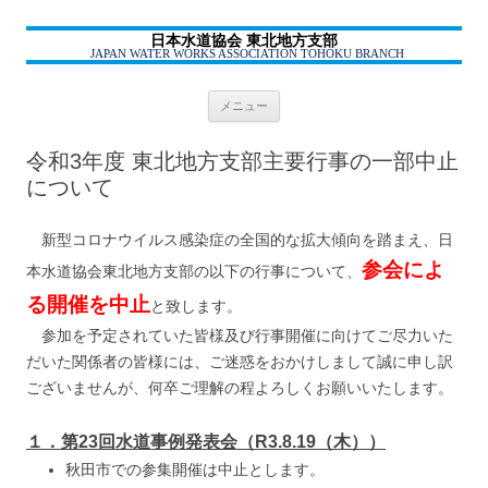
日本水道協会 東北地方支部
JAPAN WATER WORKS ASSOCIATION TOHOKU BRANCH
コ
メニュー
ン
テ
ン
令和3年度 東北地方支部主要行事の一部中止
ツ
へ
について
ス
キ
ッ
プ
新型コロナウイルス感染症の全国的な拡大傾向を踏まえ、日
参会によ
本水道協会東北地方支部の以下の行事について、
る開催を中止
と致します。
参加を予定されていた皆様及び行事開催に向けてご尽力いた
だいた関係者の皆様には、ご迷惑をおかけしまして誠に申し訳
ございませんが、何卒ご理解の程よろしくお願いいたします。
１．第23回水道事例発表会（R3.8.19（木））
秋田市での参集開催は中止とします。